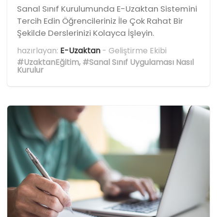
Sanal Sınıf Kurulumunda E-Uzaktan Sistemini
Tercih Edin Öğrencileriniz İle Çok Rahat Bir
Şekilde Derslerinizi Kolayca İşleyin.
hazırlayan:
E-Uzaktan
- Geliştirme Ekibi
#UzaktanEğitim
,
#Sanal Sınıf Uygulaması Nasıl
Kurulur