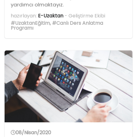
yardımcı olmaktayız.
hazırlayan:
E-Uzaktan
- Geliştirme Ekibi
#UzaktanEğitim
,
#Canlı Ders Anlatma
Programı
08/Nisan/2020